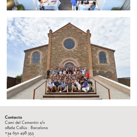
Contacto
Camí del Cementiri s/n
08262 Callús · Barcelona
+34 650 498 355