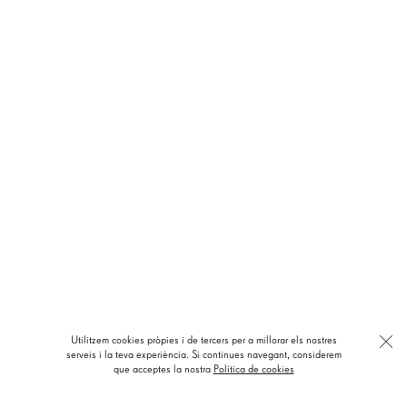
Utilitzem cookies pròpies i de tercers per a millorar els nostres
serveis i la teva experiència.
Si continues navegant, considerem
Història
que acceptes la nostra
Política de cookies